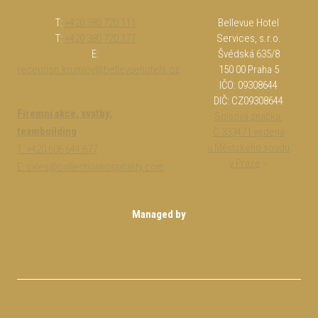
T:
+420 380 720 111
Bellevue Hotel
T:
+420 380 720 177
Services, s.r.o.
E:
Švédská 635/8
reception.krumlov@bellevuehotels.cz
150 00 Praha 5
IČO: 09308644
DIČ: CZ09308644
Firemní akce, svatby,
Spisová značka:
teambuilding
C 333471 vedená
u Městského soudu
T:
+420 606 644 677
v Praze
E: sales@collectionhospitality.com
Managed by