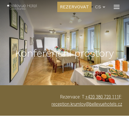
REZERVOVAT
CS
Menu
POK
GAS
WEL
Konferenční prostory
NABÍ
SVAT
FIRM
O HO
KON
Rezervace: T:
+420 380 720 111
E:
reception.krumlov@bellevuehotels.cz
CS