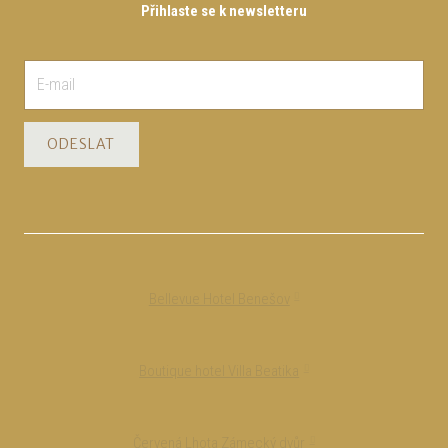
Přihlaste se k newsletteru
ODESLAT
Bellevue Hotel Benešov
Boutique hotel Villa Beatika
Červená Lhota Zámecký dvůr