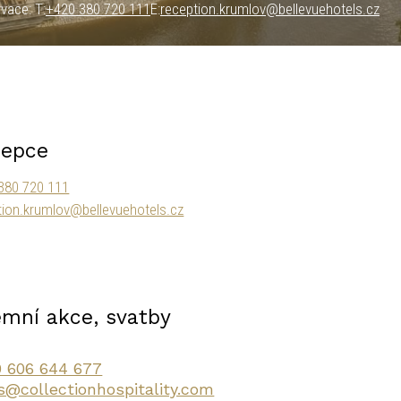
vace: T:
+420 380 720 111
E:
reception.krumlov@bellevuehotels.cz
cepce
380 720 111
tion.krumlov@bellevuehotels.cz
emní akce, svatby
 606 644 677
s@collectionhospitality.com