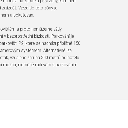
e nachází na začátku pěší zóny, kam není
zajíždět. Vjezd do této zóny je
mem a pokutován.
rkovištěm a proto nemůžeme vždy
 v bezprostřední blízkosti. Parkování je
kovišti P2, které se nachází přibližně 150
 kamerovým systémem. Alternativně lze
sták, vzdálené zhruba 300 metrů od hotelu.
ní možná, nicméně rádi vám s parkováním