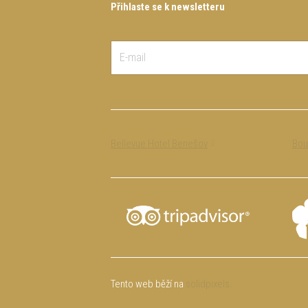
Přihlaste se k newsletteru
Bellevue Hotel Benešov
Bout
Tento web běží na
solidpixels.