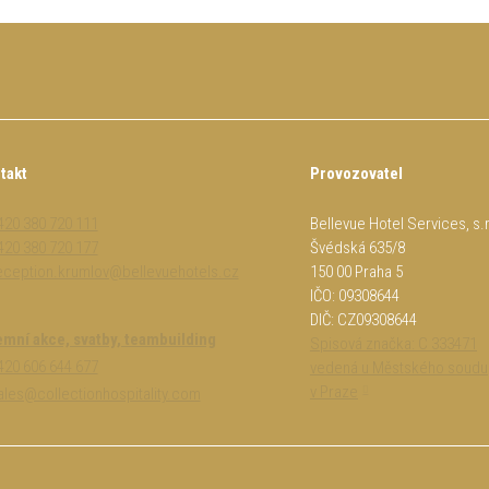
5
takt
Provozovatel
420 380 720 111
Bellevue Hotel Services, s.r
420 380 720 177
Švédská 635/8
eception.krumlov@bellevuehotels.cz
150 00 Praha 5
IČO: 09308644
DIČ: CZ09308644
emní akce, svatby, teambuilding
Spisová značka: C 333471
420 606 644 677
vedená u Městského soudu
v Praze
sales@collectionhospitality.com