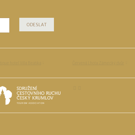
ODESLAT
ique hotel Villa Beatika
Červená Lhota Zámecký dvůr