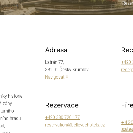
Rezer
Adresa
Re
Latrán 77,
+420 
381 01 Český Krumlov
recep
Navigovat
íky historie
é zóny
Rezervace
Fir
turního
+420 380 720 177
tního hradu
+420
reservation@bellevuehotels.cz
ad,
sale