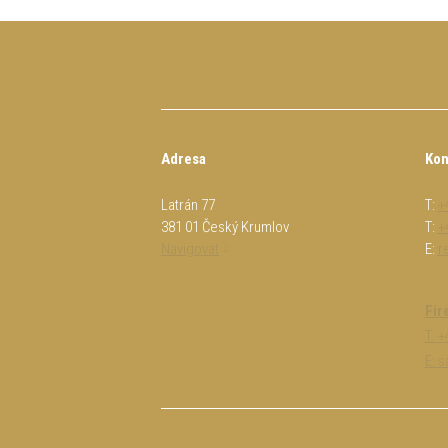
Adresa
Kon
Latrán 77
T:
+
381 01 Český Krumlov
T:
+
Navigovat
E:
r
Fir
T:
+
E: 